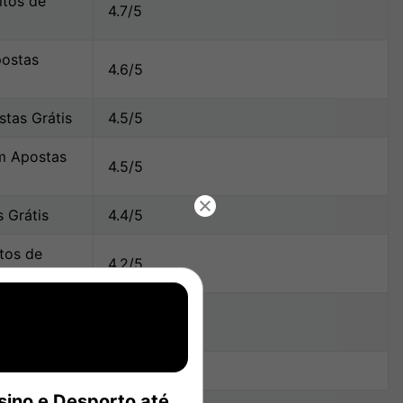
itos de
4.7/5
postas
4.6/5
tas Grátis
4.5/5
m Apostas
4.5/5
 Grátis
4.4/5
tos de
4.2/5
 5.000 € +
4.2/5
tas Grátis
4.0/5
sino e Desporto até