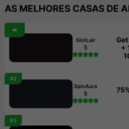
AS MELHORES CASAS DE 
Get
SlotLair
+ 
5
1
#2
SpinAura
75%
5
#3