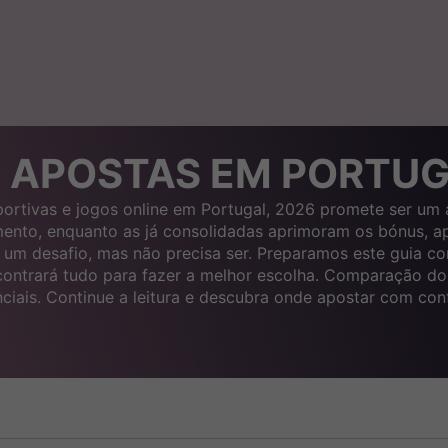
 APOSTAS EM PORTUG
rtivas e jogos online em Portugal, 2026 promete ser um 
ento, enquanto as já consolidadas aprimoram os bónus, apl
r um desafio, mas não precisa ser. Preparamos este guia c
ncontrará tudo para fazer a melhor escolha. Comparação d
enciais. Continue a leitura e descubra onde apostar com con