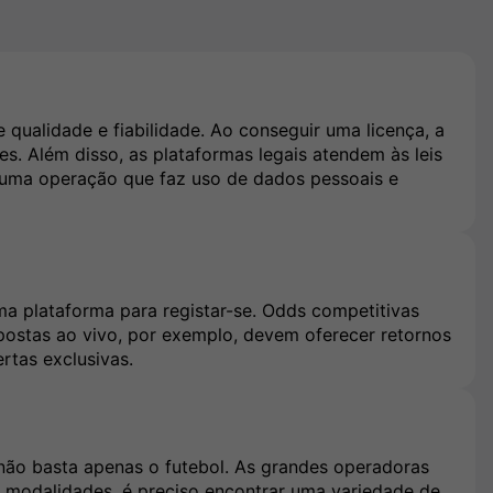
qualidade e fiabilidade. Ao conseguir uma licença, a
. Além disso, as plataformas legais atendem às leis
e uma operação que faz uso de dados pessoais e
a plataforma para registar-se. Odds competitivas
postas ao vivo, por exemplo, devem oferecer retornos
rtas exclusivas.
 não basta apenas o futebol. As grandes operadoras
s modalidades, é preciso encontrar uma variedade de