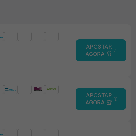
APOSTAR
AGORA 🏆
APOSTAR
AGORA 🏆