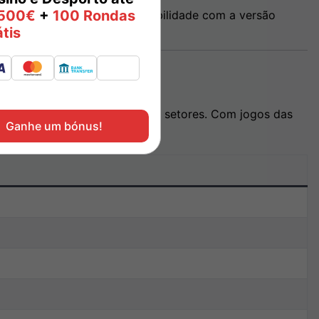
.500€
+
100 Rondas
nal. Outro ponto é a compatibilidade com a versão
r o registo.
tis
ce bons serviços em todos os setores. Com jogos das
Ganhe um bónus!