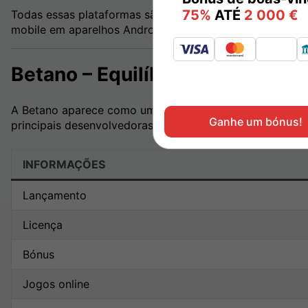
75%
ATÉ
2 000 €
Todas essas plataformas são seguras e confiáveis, pos
mobile em aparelhos Android ou iOS. Assim, a escolha de
Betano – Equilíbrio em Todos o
A Betano aparece como um destaque entre as melhores c
Ganhe um bónus!
principais desenvolvedoras e apostas desportivas divers
INFORMAÇÕES
Lançamento
Licença
Bónus
Jogos online